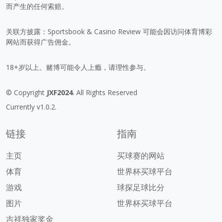
而产生的任何索赔。
关联方披露：Sportsbook & Casino Review 可能会因访问体育博彩
网站而获得广告佣金。
18+岁以上。赌博可能令人上瘾，请理性参与。
© Copyright
JXF2024
. All Rights Reserved
Currently v1.0.2.
链接
指南
主页
买球赛的网站
体育
世界杯买球平台
游戏
球探足球比分
图片
世界杯买球平台
吉祥独家奖金