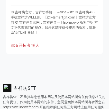
© 吉祥坊官方，吉祥坊手机一 wellnewsft © 吉祥坊APP
手机吉祥坊WELLBET【访问smartjxf.com】吉祥坊官方
网 © 吉祥体育官网，吉祥体育一 Haohaowb 版权申明 本
文不代表我们的观点。如果这篇转载侵犯您的版权，请联
系我们及时删除！
nba
开拓者
湖人
吉祥坊SFT
吉祥坊SFT 不承担与您使用本网站及使用本网站所含任何信息相关的
任何责任。作为使用本网站的条件，您同意免除本网站所有者因您在
https://wellnewsft.com
可能推荐的任何第三方网站上使用任何服务