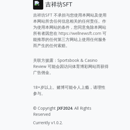
吉祥坊SFT
吉祥坊SFT 不承担与您使用本网站及使用
本网站所含任何信息相关的任何责任。作
为使用本网站的条件，您同意免除本网站
所有者因您在
https://wellnewsft.com
可
能推荐的任何第三方网站上使用任何服务
而产生的任何索赔。
关联方披露：Sportsbook & Casino
Review 可能会因访问体育博彩网站而获得
广告佣金。
18+岁以上。赌博可能令人上瘾，请理性
参与。
© Copyright
JXF2024
. All Rights
Reserved
Currently v1.0.2.