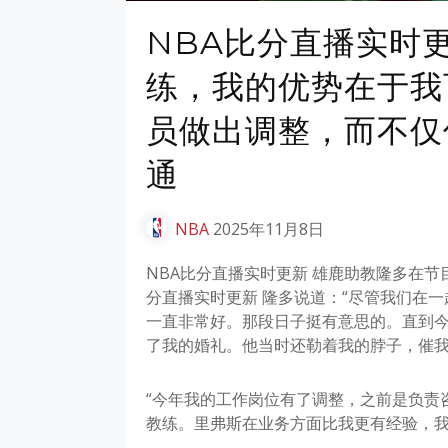
NBA比分直播实时
练，我的优势在于我
员做出调整，而不仅
通
NBA
2025年11月8日
NBA比分直播实时更新 雄鹿助教隆多在
分直播实时更新 隆多说道：“尽管我们在
一直非常好。那段日子挺有意思的。直到
了我的婚礼。他当时还勒着我的脖子，催我
“今年我的工作岗位有了调整，之前是负责
教练。里弗斯在业务方面比我更有经验，我