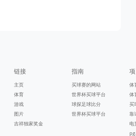
链接
指南
项
主页
买球赛的网站
体
体育
世界杯买球平台
体
游戏
球探足球比分
买
图片
世界杯买球平台
靠
吉祥独家奖金
电
p