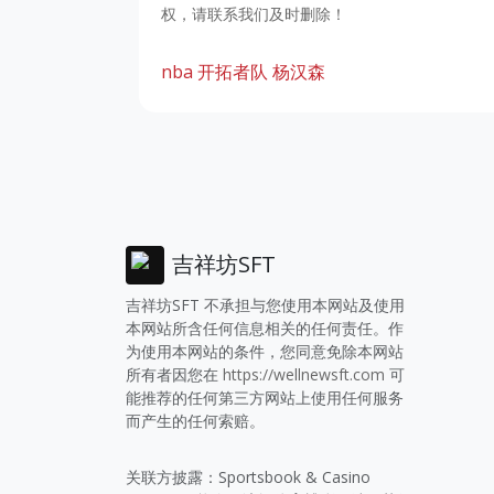
权，请联系我们及时删除！
nba
开拓者队
杨汉森
吉祥坊SFT
吉祥坊SFT 不承担与您使用本网站及使用
本网站所含任何信息相关的任何责任。作
为使用本网站的条件，您同意免除本网站
所有者因您在
https://wellnewsft.com
可
能推荐的任何第三方网站上使用任何服务
而产生的任何索赔。
关联方披露：Sportsbook & Casino