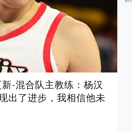
更新-混合队主教练：杨汉
现出了进步，我相信他未