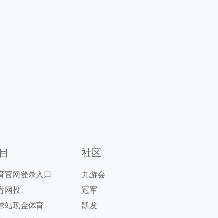
目
社区
育官网登录入口
九游会
育网投
冠军
球站现金体育
凯发