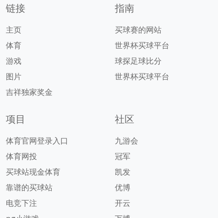
链接
指南
主页
买球赛的网站
体育
世界杯买球平台
游戏
球探足球比分
图片
世界杯买球平台
吉祥独家奖金
项目
社区
体育官网登录入口
九游会
体育网投
冠军
买球站现金体育
凯发
靠谱的买球站
优博
电竞下注
开云