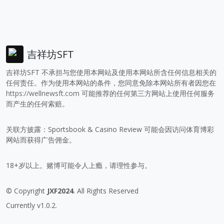
吉祥坊SFT
吉祥坊SFT 不承担与您使用本网站及使用本网站所含任何信息相关的
任何责任。作为使用本网站的条件，您同意免除本网站所有者因您在
https://wellnewsft.com
可能推荐的任何第三方网站上使用任何服务
而产生的任何索赔。
关联方披露：Sportsbook & Casino Review 可能会因访问体育博彩
网站而获得广告佣金。
18+岁以上。赌博可能令人上瘾，请理性参与。
© Copyright
JXF2024
. All Rights Reserved
Currently v1.0.2.