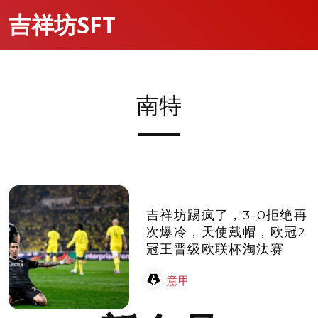
吉祥坊SFT
南特
吉祥坊踢疯了，3-0拒绝再
次爆冷，天使戴帽，欧冠2
冠王晋级欧联杯淘汰赛
意甲