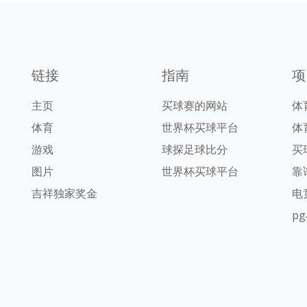
链接
指南
项
主页
买球赛的网站
体
体育
世界杯买球平台
体
游戏
球探足球比分
买
图片
世界杯买球平台
靠
吉祥独家奖金
电
p