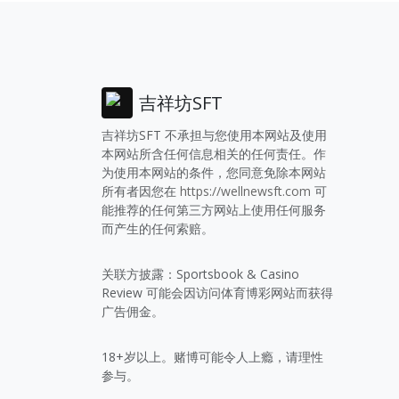
吉祥坊SFT
吉祥坊SFT 不承担与您使用本网站及使用
本网站所含任何信息相关的任何责任。作
为使用本网站的条件，您同意免除本网站
所有者因您在
https://wellnewsft.com
可
能推荐的任何第三方网站上使用任何服务
而产生的任何索赔。
关联方披露：Sportsbook & Casino
Review 可能会因访问体育博彩网站而获得
广告佣金。
18+岁以上。赌博可能令人上瘾，请理性
参与。